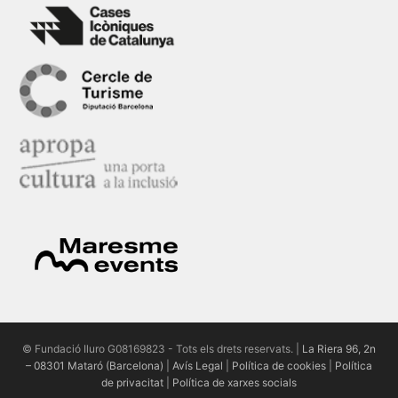
© Fundació Iluro G08169823 - Tots els drets reservats. |
La Riera 96, 2n
– 08301 Mataró (Barcelona)
|
Avís Legal
|
Política de cookies
|
Política
de privacitat
|
Política de xarxes socials