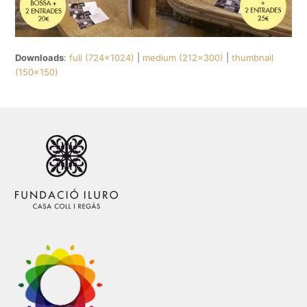
Downloads
:
full (724x1024)
|
medium (212x300)
|
thumbnail
(150x150)