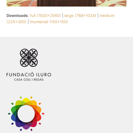
Downloads
:
full (1920x2560)
|
large (768x1024)
|
medium
(225x300)
|
thumbnail (150x150)