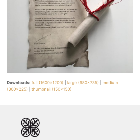
Downloads
:
full (1600x1200)
|
large (980x735)
|
medium
(300x225)
|
thumbnail (150x150)