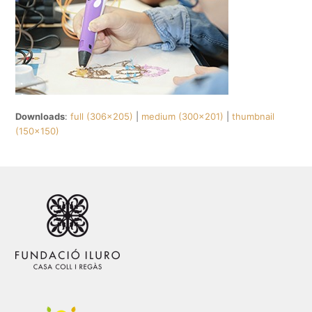
Downloads
:
full (306x205)
|
medium (300x201)
|
thumbnail
(150x150)