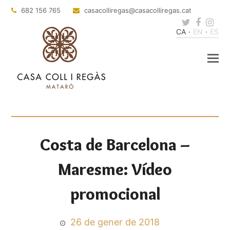
682 156 765
@sagerillocasac
tac.sagerillocasac
Twitter
Faceb
Ins
CA
EN
ES
Costa de Barcelona –
Maresme: Vídeo
promocional
26 de gener de 2018