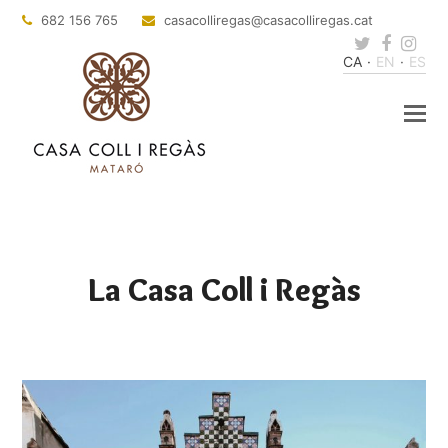
682 156 765
casacolliregas
@casacolliregas.cat
Twitter
Faceb
Ins
CA
EN
ES
La Casa Coll i Regàs