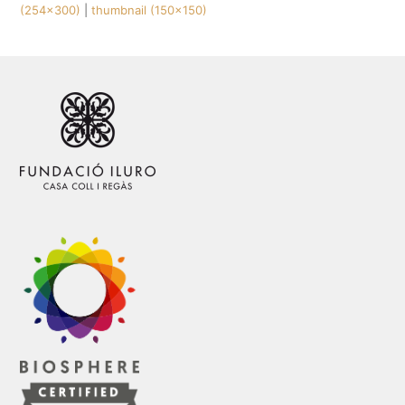
(254x300)
|
thumbnail (150x150)