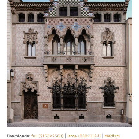
Downloads
:
full (2169x2560)
|
large (868x1024)
|
medium