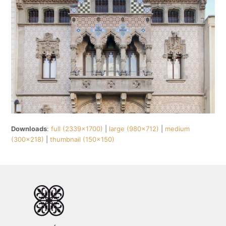
Downloads
:
full (2339x1700)
|
large (980x712)
|
medium
(300x218)
|
thumbnail (150x150)