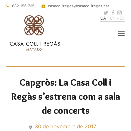
682 156 765
casacolliregas
@casacolliregas.cat
Twitter
Faceb
Ins
CA
EN
ES
Capgròs: La Casa Coll i
Regàs s’estrena com a sala
de concerts
30 de novembre de 2017