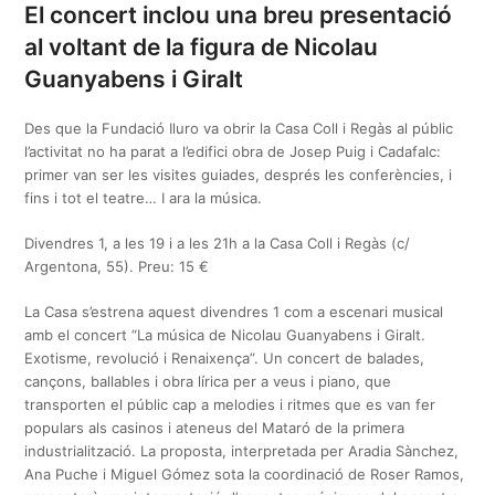
El concert inclou una breu presentació
al voltant de la figura de Nicolau
Guanyabens i Giralt
Des que la Fundació Iluro va obrir la Casa Coll i Regàs al públic
l’activitat no ha parat a l’edifici obra de Josep Puig i Cadafalc:
primer van ser les visites guiades, després les conferències, i
fins i tot el teatre… I ara la música.
Divendres 1, a les 19 i a les 21h a la Casa Coll i Regàs (c/
Argentona, 55). Preu: 15 €
La Casa s’estrena aquest divendres 1 com a escenari musical
amb el concert “La música de Nicolau Guanyabens i Giralt.
Exotisme, revolució i Renaixença”. Un concert de balades,
cançons, ballables i obra lírica per a veus i piano, que
transporten el públic cap a melodies i ritmes que es van fer
populars als casinos i ateneus del Mataró de la primera
industrialització. La proposta, interpretada per Aradia Sànchez,
Ana Puche i Miguel Gómez sota la coordinació de Roser Ramos,