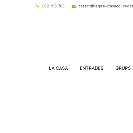
682 156 765
@sagerillocasac
tac.sagerillo
LA CASA
ENTRADES
GRUPS