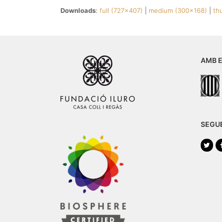
Downloads
:
full (727x407)
|
medium (300x168)
|
th
AMB E
SEGU
Twi