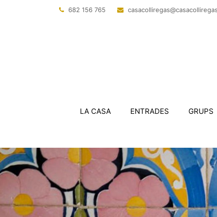
682 156 765
@sagerillocasac
tac.sagerillo
LA CASA
ENTRADES
GRUPS