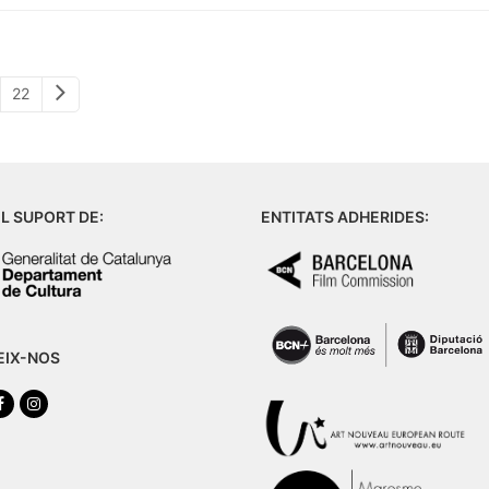
Next
e
Page
22
L SUPORT DE:
ENTITATS ADHERIDES:
EIX-NOS
tter
Facebook
Instagram