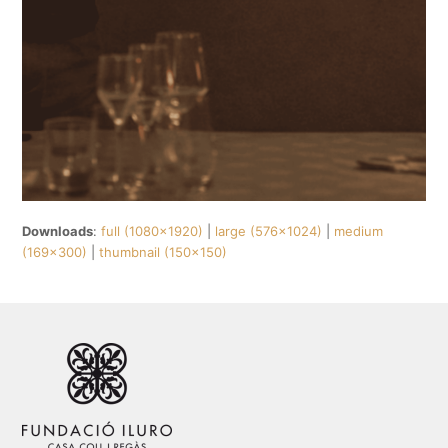
Downloads
:
full (1080x1920)
|
large (576x1024)
|
medium
(169x300)
|
thumbnail (150x150)