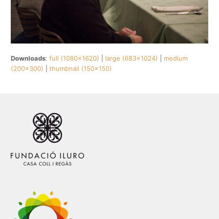
Downloads
:
full (1080x1620)
|
large (683x1024)
|
medium
(200x300)
|
thumbnail (150x150)