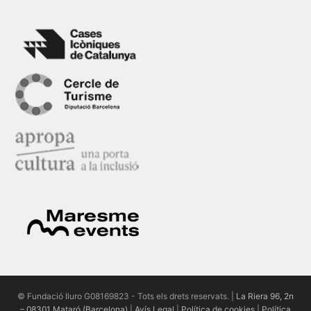
© Fundació Iluro G08169823 - Tots els drets reservats. |
La Riera 96, 2n
– 08301 Mataró (Barcelona)
|
Avís Legal
|
Política de cookies
|
Política