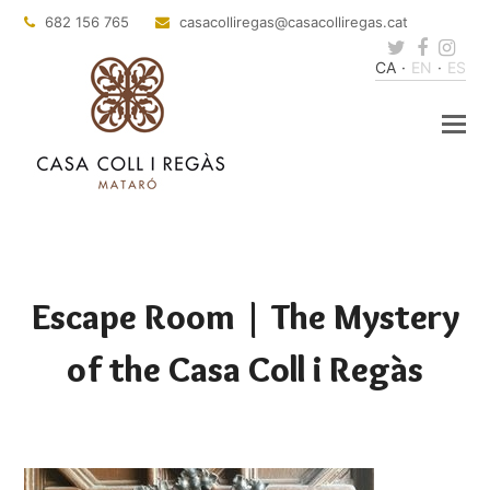
682 156 765
@sagerillocasac
tac.sagerillocasac
Twitter
Faceb
Ins
CA
EN
ES
Escape Room | The Mystery
of the Casa Coll i Regàs