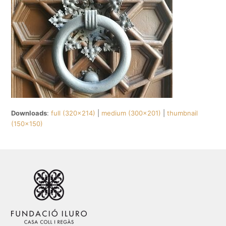
Downloads
:
full (320x214)
|
medium (300x201)
|
thumbnail
(150x150)