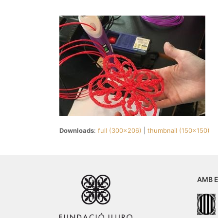
Downloads
:
full (300x206)
|
thumbnail (150x150)
AMB E