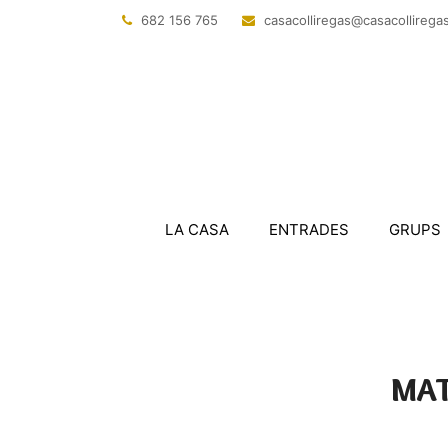
682 156 765
@sagerillocasac
tac.sagerillo
LA CASA
ENTRADES
GRUPS
MATE