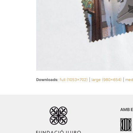
Downloads
:
full (1053x702)
|
large (980x654)
|
med
AMB E