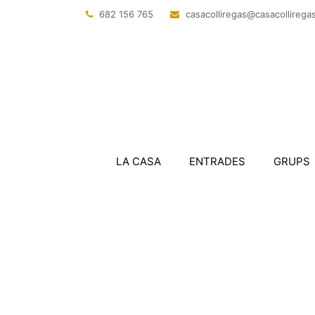
682 156 765
@sagerillocasac
tac.sagerillo
LA CASA
ENTRADES
GRUPS