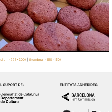
dium (223x300)
|
thumbnail (150x150)
L SUPORT DE:
ENTITATS ADHERIDES: