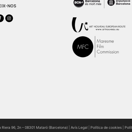
EIX-NOS
tter
Facebook
Instagram
a Riera 96, 2n – 08301 Mataró (Barcelona)
|
Avís Legal
|
Política de cookies
|
Polí