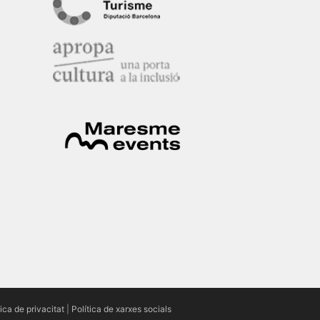
tica de privacitat
|
Política de xarxes socials