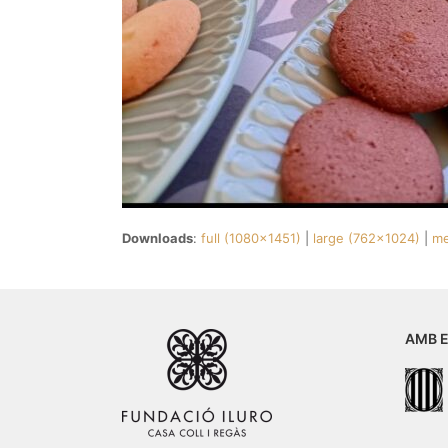
Downloads
:
full (1080x1451)
|
large (762x1024)
|
me
AMB E