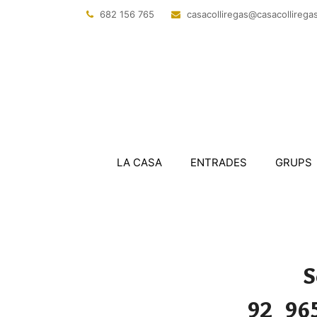
682 156 765
@sagerillocasac
tac.sagerillo
LA CASA
ENTRADES
GRUPS
S
92_96