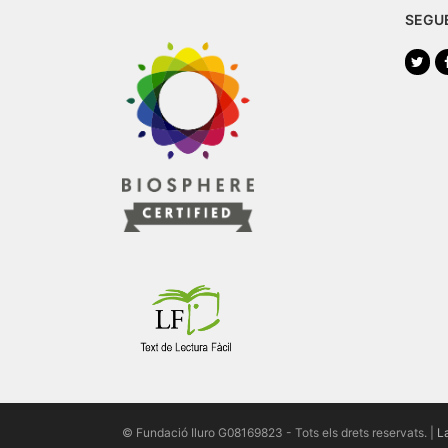
SEGU
Twi
© Fundació Iluro G08169823 - Tots els drets reservats. |
L